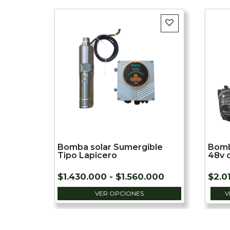
Bomba solar Sumergible
Bomba
Tipo Lapicero
48v 
Rango
$
1.430.000
-
$
1.560.000
$
2.0
de
VER OPCIONES
V
precios:
desde
$1.430.000
hasta