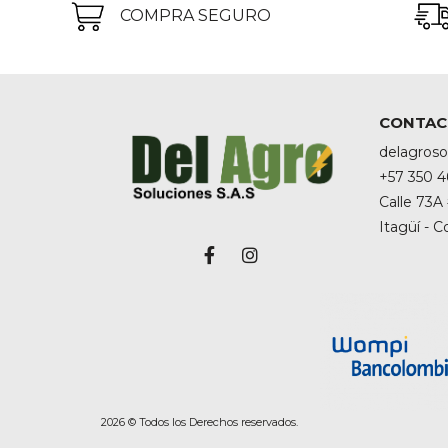
$1.560.000
COMPRA SEGURO
CONTAC
delagros
+57 350 4
Calle 73A 
Itagüí - 
2026 © Todos los Derechos reservados.