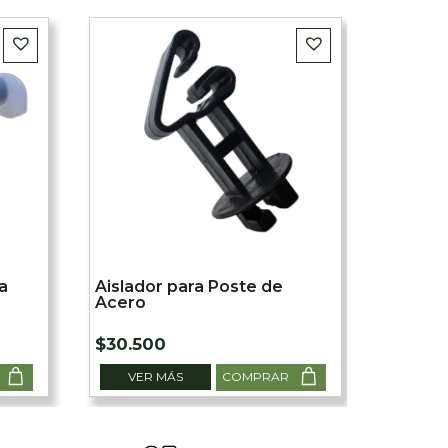
a
Aislador para Poste de
Gato p
Acero
$
30.500
$
340.
VER MÁS
COMPRAR
VER