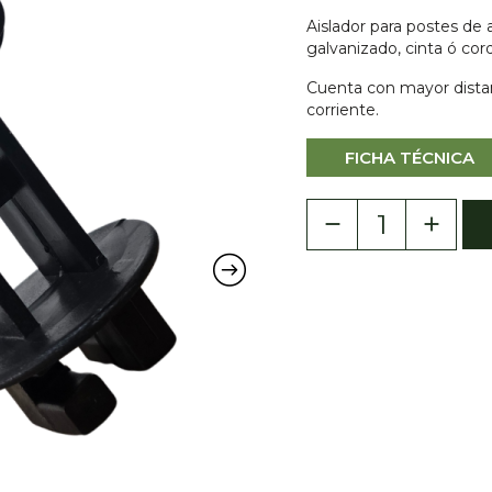
Aislador para postes de 
galvanizado, cinta ó cor
Cuenta con mayor distanc
corriente.
FICHA TÉCNICA
remove
add
Cantidad